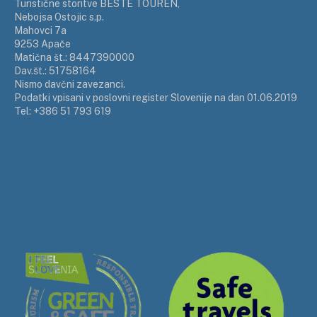
Turistične storitve BESTE TOUREN,
Nebojsa Ostojic s.p.
Mahovci 7a
9253 Apače
Matična št.: 8447390000
Dav.št.: 51758164
Nismo davčni zavezanci.
Podatki vpisani v poslovni register Slovenije na dan 01.06.2019
Tel: +386 51 793 619