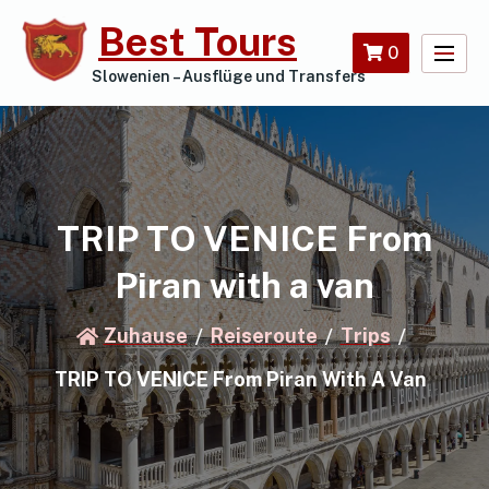
Zum
Best Tours
Inhalt
0
springen
Slowenien – Ausflüge und Transfers
TRIP TO VENICE From
Piran with a van
Zuhause
Reiseroute
Trips
TRIP TO VENICE From Piran With A Van